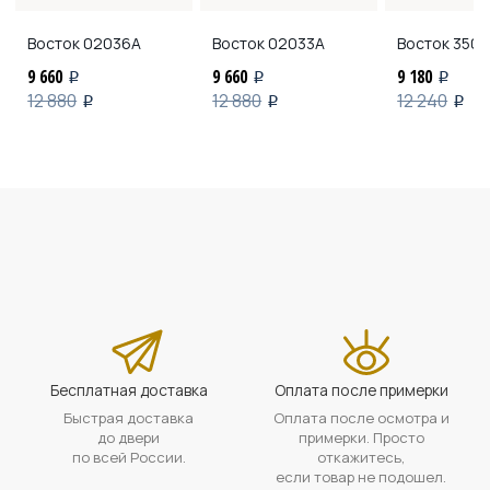
Восток
02036А
Восток
02033А
Восток
3508
9 660
9 660
9 180
i
i
i
12 880
12 880
12 240
i
i
i
Бесплатная доставка
Оплата после примерки
Быстрая доставка
Оплата после осмотра и
до двери
примерки. Просто
по всей России.
откажитесь,
если товар не подошел.