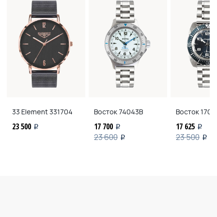
33 Element
331704
Восток
74043В
Восток
1708
23 500
17 700
17 625
i
i
i
23 600
23 500
i
i