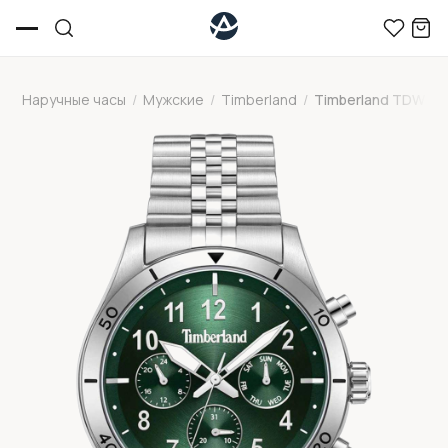
Наручные часы
/
Мужские
/
Timberland
/
Timberland TDWGK