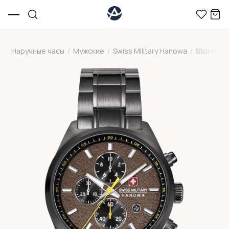
Наручные часы
/
Мужские
/
Swiss Military Hanowa
/
Storm
/