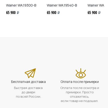
Wainer
WA.19300-B
Wainer
WA.19540-B
Wainer
WA.1
65 900
65 900
65 900
i
i
i
Бесплатная доставка
Оплата после примерки
Быстрая доставка
Оплата после осмотра и
до двери
примерки. Просто
по всей России.
откажитесь,
если товар не подошел.