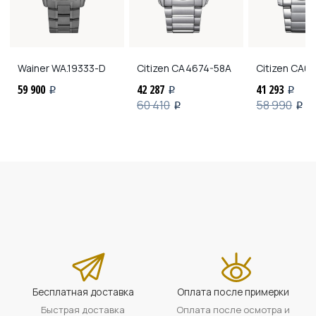
Wainer
WA.19333-D
Citizen
CA4674-58A
Citizen
CA08
59 900
42 287
41 293
i
i
i
60 410
58 990
i
i
Бесплатная доставка
Оплата после примерки
Быстрая доставка
Оплата после осмотра и