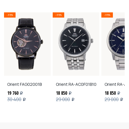
-35%
-35%
-35%
Orient
FAG02001B
Orient
RA-AC0F01B10
Orient
RA-AA
19 760
18 850
18 850
i
i
i
30 400
29 000
29 000
i
i
i