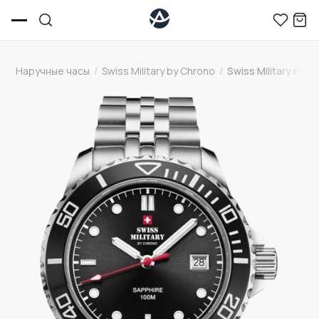
Наручные часы
/
Swiss Military by Chrono
/
Swiss Military by 