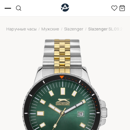
Наручные часы
/
Мужские
/
Slazenger
/
Slazenger SL.09.2135.