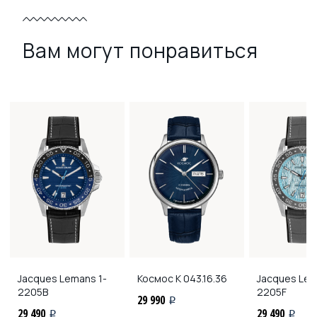
Вам могут понравиться
Jacques Lemans
1-
Космос
K 043.16.36
Jacques Le
2205B
2205F
29 990
i
29 490
29 490
i
i