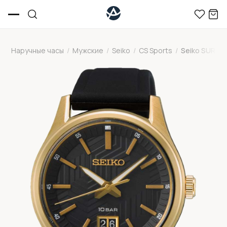
Наручные часы
/
Мужские
/
Seiko
/
CS Sports
/
Seiko SUR56