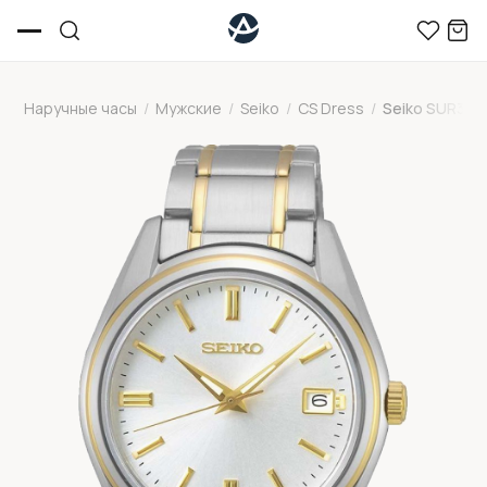
Наручные часы
/
Мужские
/
Seiko
/
CS Dress
/
Seiko SUR320