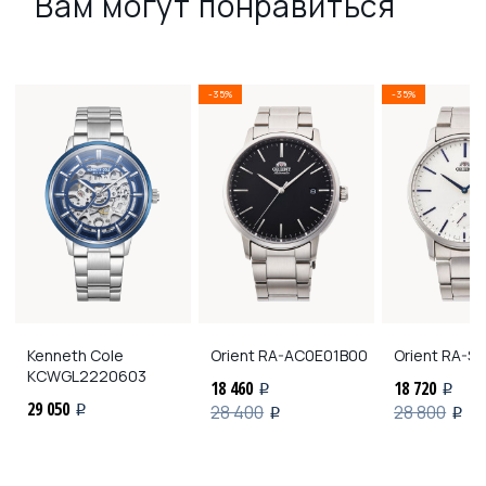
Вам могут понравиться
-35%
-35%
Kenneth Cole
Orient
RA-AC0E01B00
Orient
RA-SP
KCWGL2220603
18 460
18 720
i
i
29 050
28 400
28 800
i
i
i