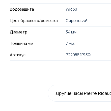
Водозащита
WR 30
Цвет браслета/ремешка
Сиреневый
Диаметр
34 мм.
Толщина мм
7 мм.
Артикул
P22085.1P13Q
Другие часы Pierre Ricau