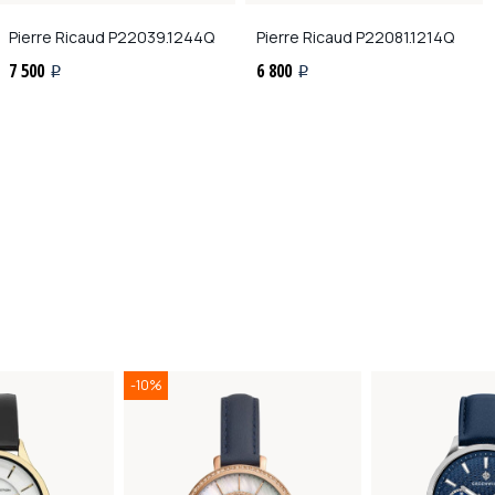
Pierre Ricaud
P22039.1244Q
Pierre Ricaud
P22081.1214Q
7 500
6 800
i
i
-10%