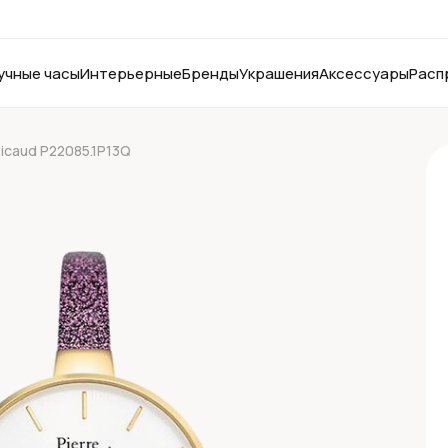
учные часы
Интерьерные
Бренды
Украшения
Аксессуары
Расп
Ricaud P22085.1P13Q