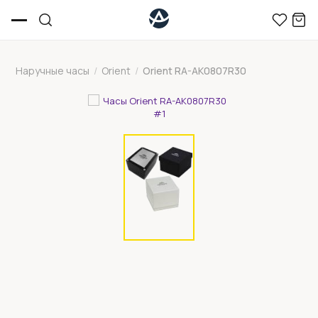
Наручные часы
/
Orient
/
Orient RA-AK0807R30