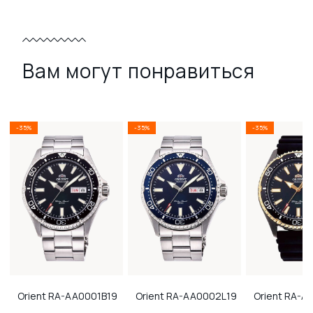
Вам могут понравиться
-35%
-35%
-35%
Orient
RA-AA0001B19
Orient
RA-AA0002L19
Orient
RA-AA