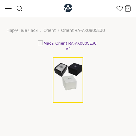
Наручные часы
/
Orient
/
Orient RA-AK0805E30