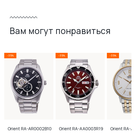
Вам могут понравиться
-35%
-35%
-35%
Orient
RA-AR0002B10
Orient
RA-AA0003R19
Orient
RA-AC