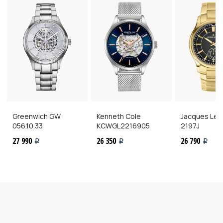
Greenwich
GW
Kenneth Cole
Jacques Le
056.10.33
KCWGL2216905
2197J
27 990
26 350
26 790
i
i
i