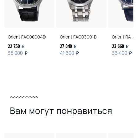
Orient
FAC08004D
Orient
FAG03001B
Orient
RA-AG
22 750
27 040
23 660
i
i
i
35 000
41 600
36 400
i
i
i
Вам могут понравиться