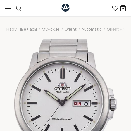
Наручные часы
/
Мужские
/
Orient
/
Automatic
/
Orient RA-