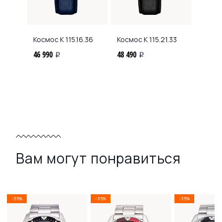
Космос
K 115.16.36
Космос
K 115.21.33
46 990
48 490
i
i
Вам могут понравиться
-35%
-35%
-35%