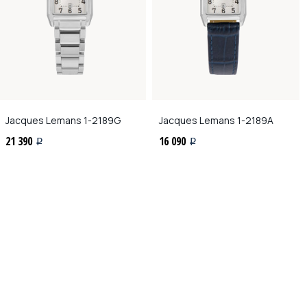
Jacques Lemans
1-2189G
Jacques Lemans
1-2189A
21 390
16 090
i
i