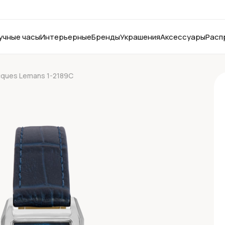
учные часы
Интерьерные
Бренды
Украшения
Аксессуары
Расп
cques Lemans 1-2189C