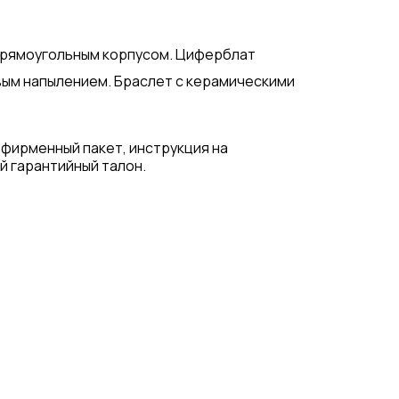
 прямоугольным корпусом. Циферблат
вым напылением. Браслет с керамическими
 фирменный пакет, инструкция на
й гарантийный талон.