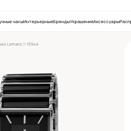
учные часы
Интерьерные
Бренды
Украшения
Аксессуары
Расп
ues Lemans 1-1594A