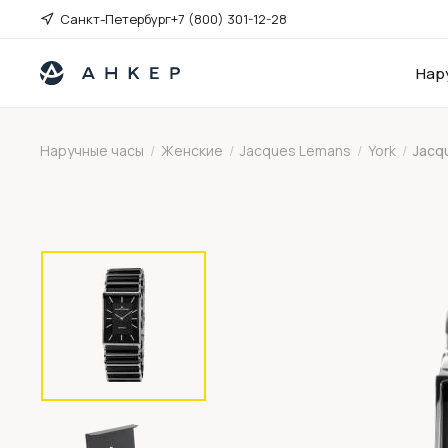
Санкт-Петербург
+7 (800) 301-12-28
Нар
Наручные часы
/
Женские
/
Jacques Lemans
/
York
/
Jacq