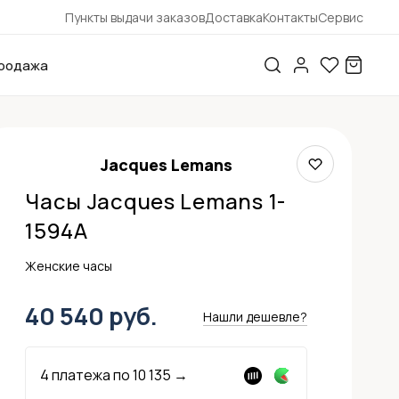
Пункты выдачи заказов
Доставка
Контакты
Сервис
родажа
Jacques Lemans
Часы Jacques Lemans 1-
1594A
Женские часы
40 540 руб.
Нашли дешевле?
4 платежа по
10 135
→