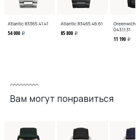
Atlantic
83365.41.41
Atlantic
83465.46.61
Greenwich
G
043.11.31
54 000
85 800
i
i
11 190
i
Вам могут понравиться