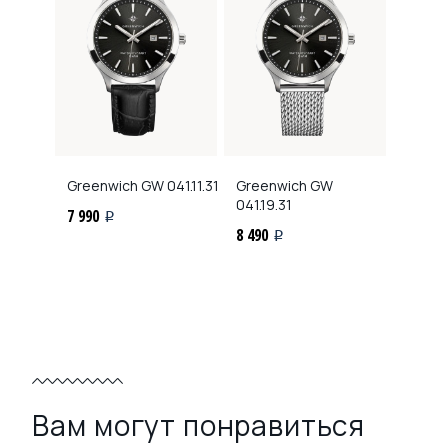
Greenwich
GW 041.11.31
Greenwich
GW
041.19.31
7 990
i
8 490
i
Вам могут понравиться