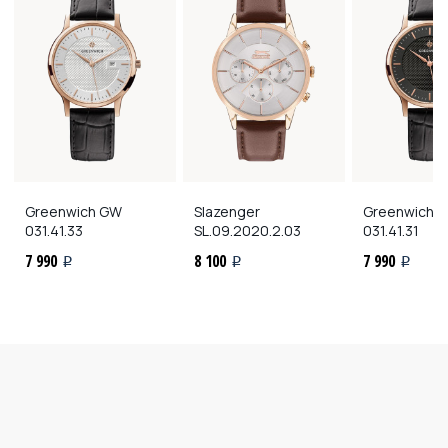
Greenwich
GW
Slazenger
Greenwich
G
031.41.33
SL.09.2020.2.03
031.41.31
7 990
8 100
7 990
i
i
i