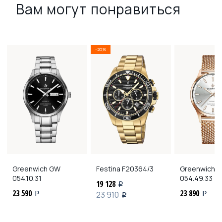
Вам могут понравиться
-20%
Greenwich
GW
Festina
F20364/3
Greenwich
G
054.10.31
054.49.33
19 128
i
23 590
23 890
23 910
i
i
i