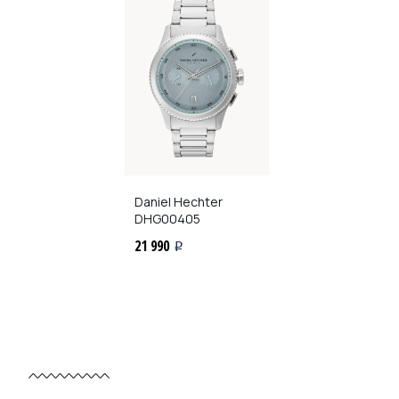
Daniel Hechter
DHG00405
21 990
i