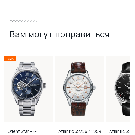
Вам могут понравиться
-32%
Orient Star
RE-
Atlantic
52756.41.25R
Atlantic
5278