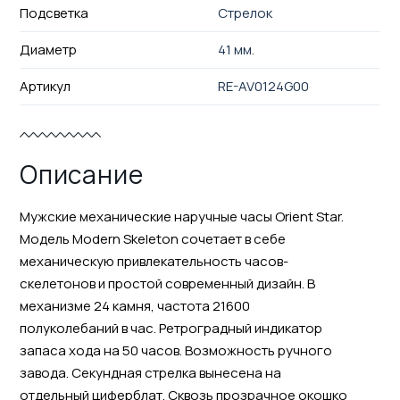
Подсветка
Стрелок
Диаметр
41 мм.
Артикул
RE-AV0124G00
Описание
Мужские механические наручные часы Orient Star.
Модель Modern Skeleton сочетает в себе
механическую привлекательность часов-
скелетонов и простой современный дизайн. В
механизме 24 камня, частота 21600
полуколебаний в час. Ретроградный индикатор
запаса хода на 50 часов. Возможность ручного
завода. Секундная стрелка вынесена на
отдельный циферблат. Сквозь прозрачное окошко