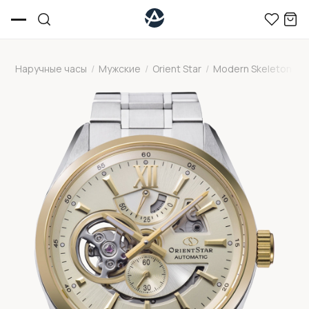
Наручные часы
/
Мужские
/
Orient Star
/
Modern Skeleton
/
O