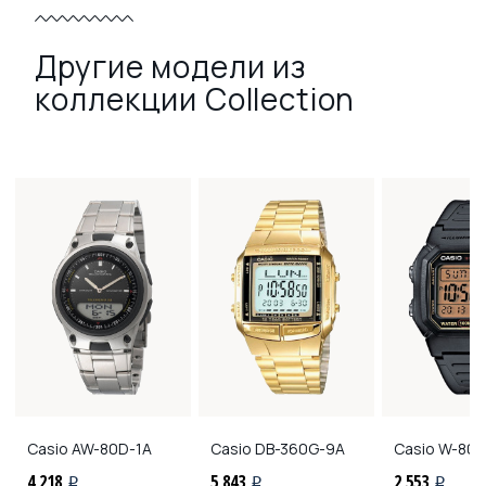
Другие модели из
коллекции Collection
Casio
AW-80D-1A
Casio
DB-360G-9A
Casio
W-80
4 218
5 843
2 553
i
i
i