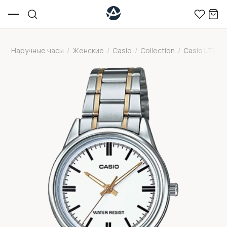
Наручные часы
/
Женские
/
Casio
/
Collection
/
Casio LTP-