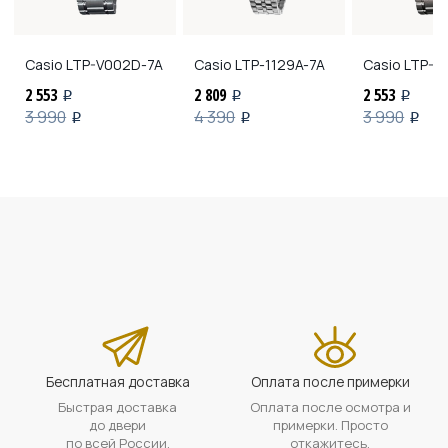
Casio
LTP-V002D-7A
Casio
LTP-1129A-7A
Casio
LTP-V
2 553
2 809
2 553
i
i
i
3 990
4 390
3 990
i
i
i
Бесплатная доставка
Оплата после примерки
Быстрая доставка
Оплата после осмотра и
до двери
примерки. Просто
по всей России.
откажитесь,