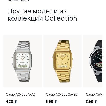
Другие модели из
коллекции Collection
Casio
AQ-230A-7D
Casio
AQ-230GA-9B
Casio
AW-80
4 088
5 193
3 568
i
i
i