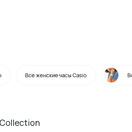
o
Все
женские
часы Casio
В
Collection