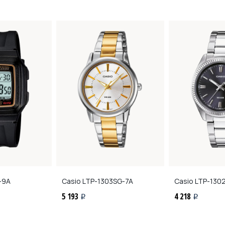
-9A
Casio
LTP-1303SG-7A
Casio
LTP-1302
5 193
4 218
i
i