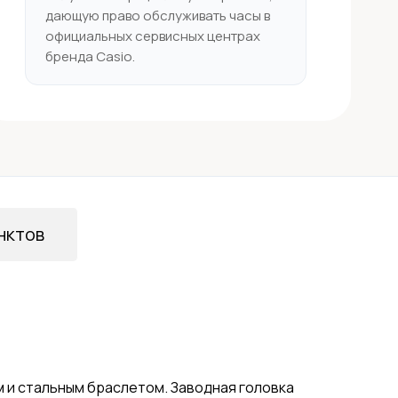
дающую право обслуживать часы в
официальных сервисных центрах
бренда Casio.
нктов
м и стальным браслетом. Заводная головка