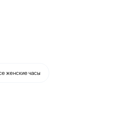
се
женские
часы