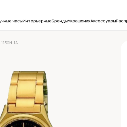
учные часы
Интерьерные
Бренды
Украшения
Аксессуары
Расп
-1130N-1A