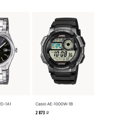
D-1A1
Casio
AE-1000W-1B
Casio
MRW-200
2 873
2 489
i
i