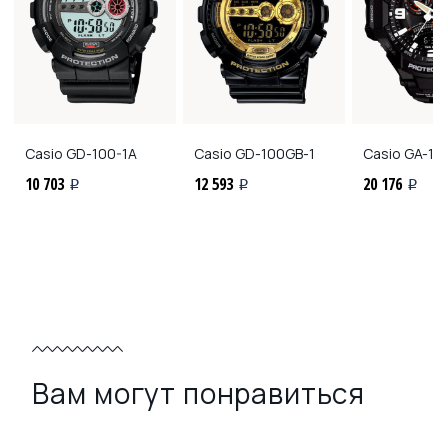
Casio
GD-100-1A
Casio
GD-100GB-1
Casio
GA-10
10 703
12 593
20 176
i
i
i
Вам могут понравиться