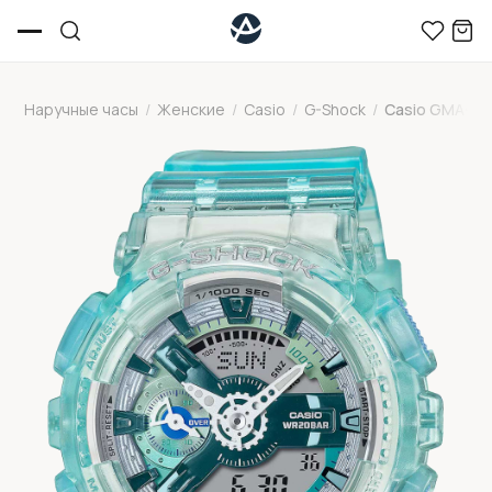
Наручные часы
/
Женские
/
Casio
/
G-Shock
/
Casio GMA-S1