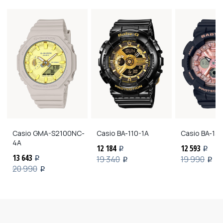
Casio
GMA-S2100NC-
Casio
BA-110-1A
Casio
BA-13
4A
12 184
12 593
i
i
13 643
19 340
19 990
i
i
i
20 990
i