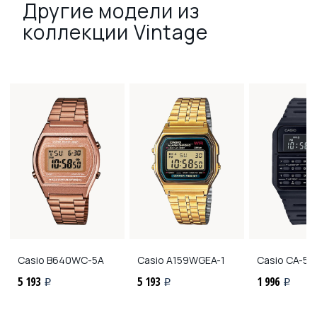
Другие модели из
коллекции Vintage
Casio
B640WC-5A
Casio
A159WGEA-1
Casio
CA-53
5 193
5 193
1 996
i
i
i