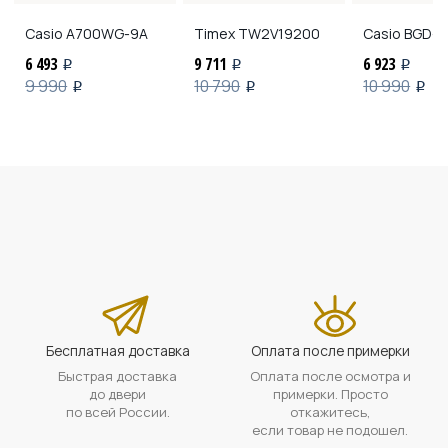
Casio
A700WG-9A
Timex
TW2V19200
Casio
BGD-1
6 493
9 711
6 923
i
i
i
9 990
10 790
10 990
i
i
i
Бесплатная доставка
Оплата после примерки
Быстрая доставка
Оплата после осмотра и
до двери
примерки. Просто
по всей России.
откажитесь,
если товар не подошел.