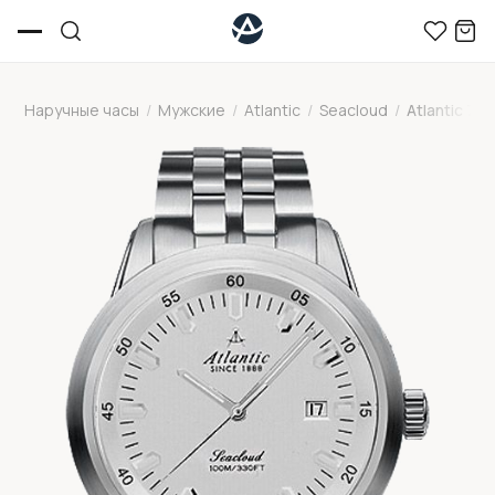
Наручные часы
/
Мужские
/
Atlantic
/
Seacloud
/
Atlantic 733