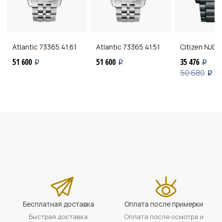
Atlantic
73365.41.61
Atlantic
73365.41.51
Citizen
NJ01
51 600
51 600
35 476
i
i
i
50 680
i
Бесплатная доставка
Оплата после примерки
Быстрая доставка
Оплата после осмотра и