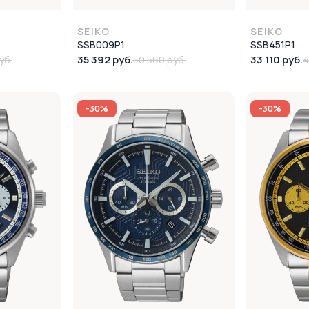
SEIKO
SEIKO
SSB009P1
SSB451P1
35 392 руб.
33 110 руб.
уб.
50 560 руб.
4
-30%
-30%