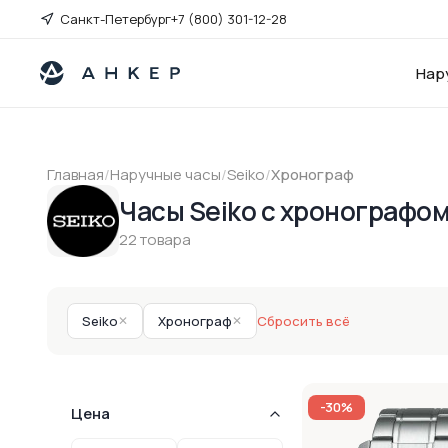
Санкт-Петербург
+7 (800) 301-12-28
Нар
Главная
/
Наручные часы
/
Seiko
/
Хронограф
Часы Seiko с хронографо
22 товара
Seiko
✕
Хронограф
✕
Сбросить всё
-30%
Цена