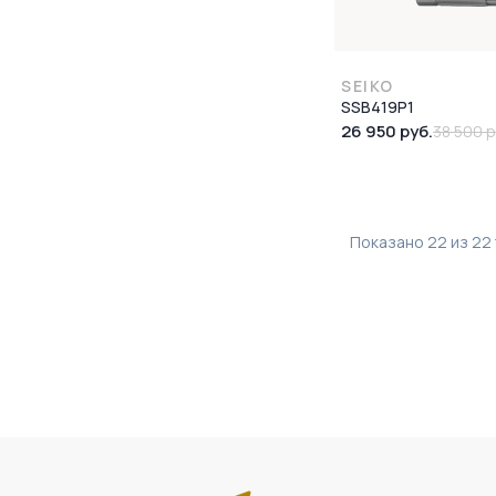
SEIKO
SSB419P1
26 950 руб.
38 500 р
Показано
22
из
22