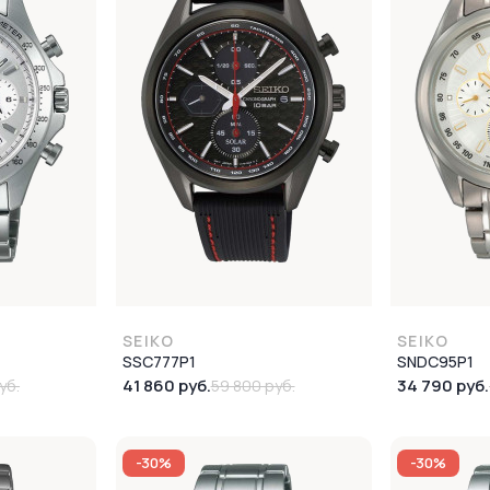
SEIKO
SEIKO
SSC777P1
SNDC95P1
41 860 руб.
34 790 руб.
уб.
59 800 руб.
-30%
-30%