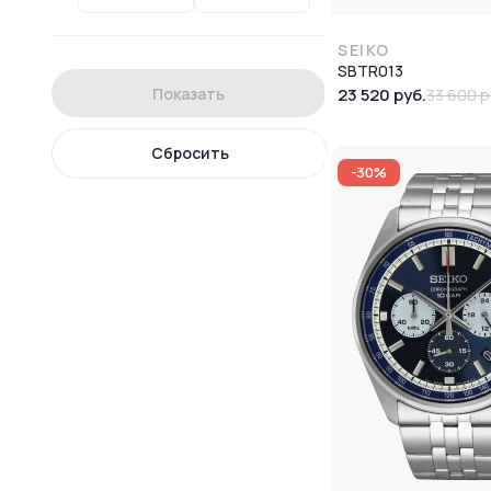
SEIKO
SBTR013
Показать
23 520 руб.
33 600 р
Сбросить
-30%