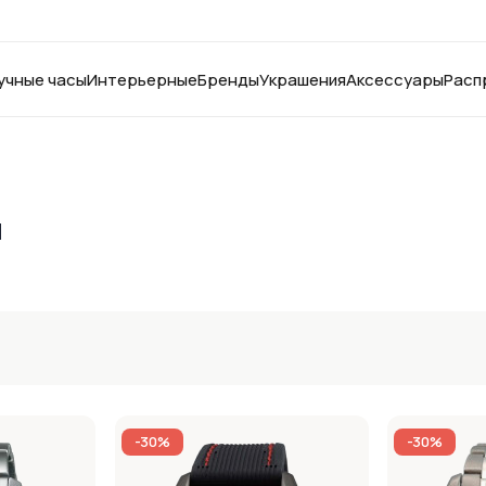
учные часы
Интерьерные
Бренды
Украшения
Аксессуары
Расп
м
-30%
-30%