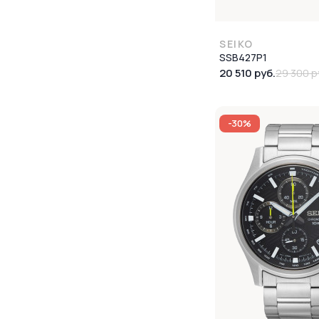
SEIKO
SSB427P1
20 510 руб.
29 300 р
-30%