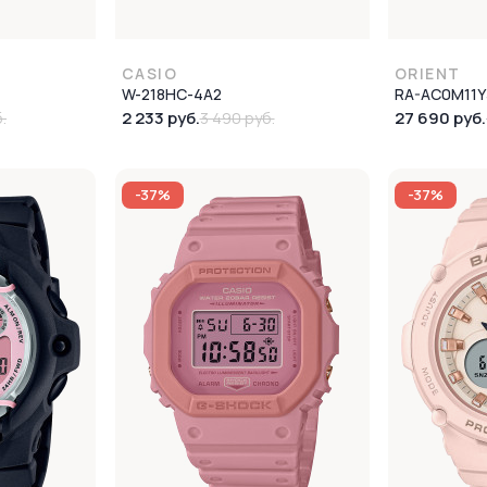
CASIO
ORIENT
W-218HC-4A2
RA-AC0M11Y
2 233 руб.
27 690 руб.
.
3 490 руб.
-37%
-37%