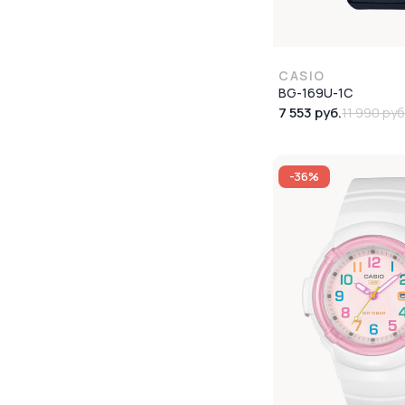
CASIO
BG-169U-1C
7 553 руб.
11 990 руб
-36%