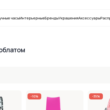
учные часы
Интерьерные
Бренды
Украшения
Аксессуары
Расп
ерблатом
-10%
-35%