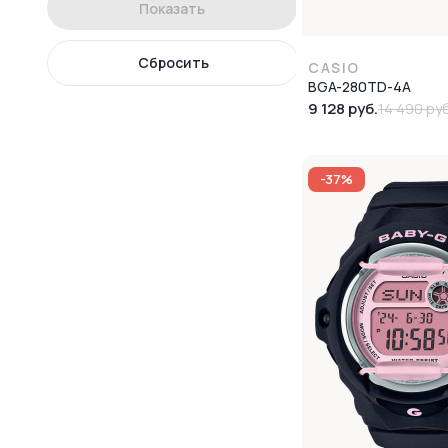
Показать
Сбросить
CASIO
BGA-280TD-4A
9 128 руб.
14 490 руб
-37%