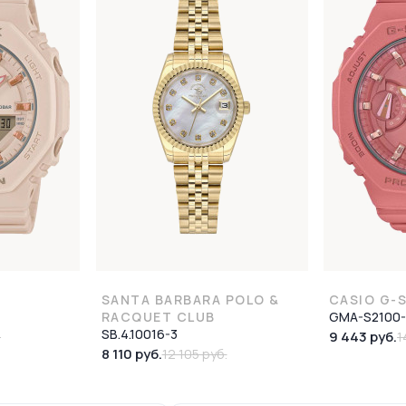
SANTA BARBARA POLO &
CASIO G-
RACQUET CLUB
GMA-S2100
SB.4.10016-3
9 443 руб.
.
1
8 110 руб.
12 105 руб.