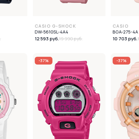
CASIO G-SHOCK
CASIO
DW-5610SL-4A4
BGA-275-4A
12 593 руб.
10 703 руб.
.
19 990 руб.
-37%
-37%