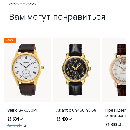
Вам могут понравиться
-30%
Seiko
SRK050P1
Atlantic
64450.45.68
Президент
5
механическ
25 634
35 400
i
i
36 300
36 620
i
i