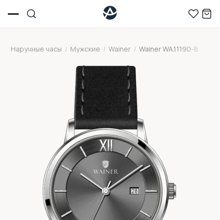
Наручные часы
/
Мужские
/
Wainer
/
Wainer WA.11190-B