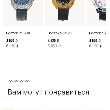
Восток
211398
Восток
219123
Восток
4311
4 620
4 620
4 620
i
i
i
6 160
6 160
6 160
i
i
i
Вам могут понравиться