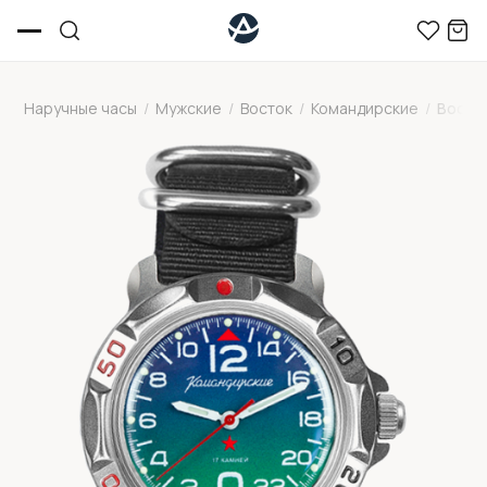
Наручные часы
/
Мужские
/
Восток
/
Командирские
/
Восто