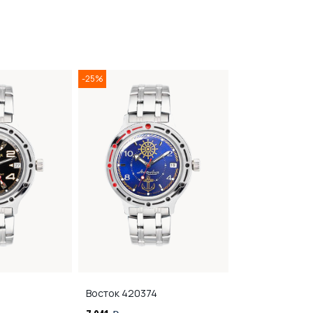
-25%
-25%
5
Восток
420374
Восток
42038