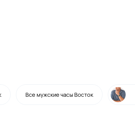
к
Все
мужские
часы Восток