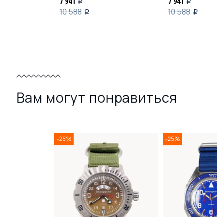
7 941
7 941
i
i
10 588
10 588
i
i
Вам могут понравиться
-25%
-25%