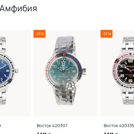
 Амфибия
-25%
-25%
9
Восток
420307
Восток
42033