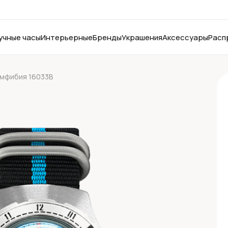
учные часы
Интерьерные
Бренды
Украшения
Аксессуары
Расп
Амфибия 16033В