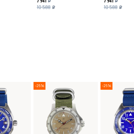
7 941
7 941
i
i
10 588
10 588
i
i
-25%
-25%