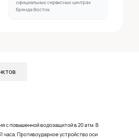
официальных сервисных центрах
бренда Восток.
нктов
я с повышенной водозащитой в 20 атм. В
 31 часа. Противоударное устройство оси