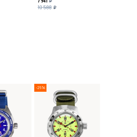
7 941
7 941
i
i
10 588
10 588
i
i
-25%
-25%