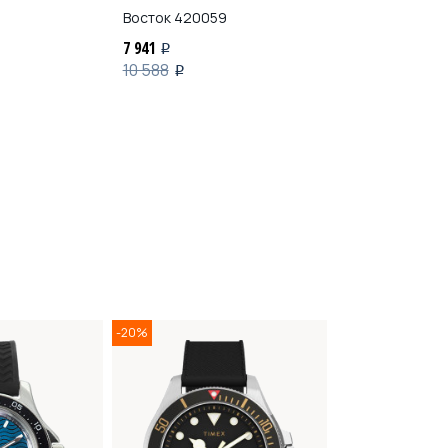
Восток
420059
Восток
42030
7 941
7 941
i
i
10 588
10 588
i
i
-20%