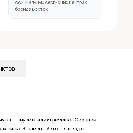
официальных сервисных центрах
бренда Восток.
нктов
ия на полиуретановом ремешке. Сердцем
механизме 31 камень. Автоподзавод с