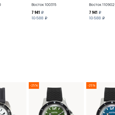
0
Восток
100315
Восток
110902
7 941
7 941
i
i
10 588
10 588
i
i
-25%
-25%