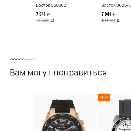
2
Восток
060382
Восток
06064
7 941
7 941
i
i
10 588
10 588
i
i
Вам могут понравиться
-25%