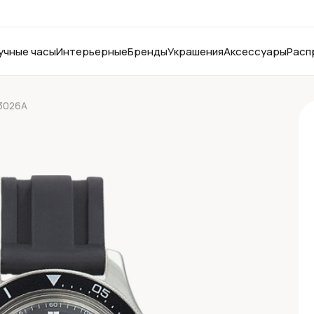
учные часы
Интерьерные
Бренды
Украшения
Аксессуары
Расп
3026А