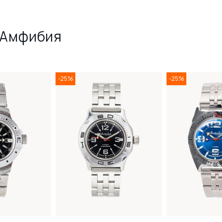
 Амфибия
-25%
-25%