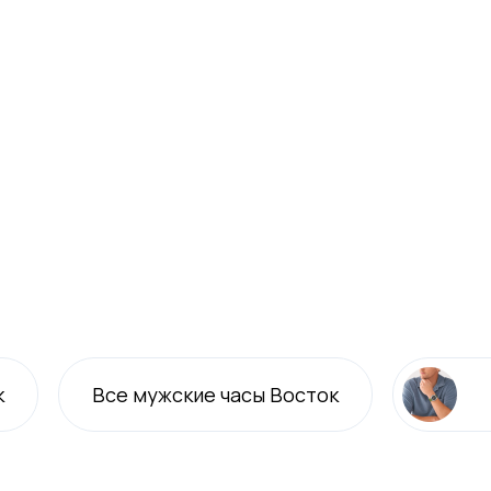
к
Все
мужские
часы Восток