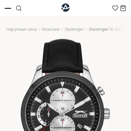
Наручные часы
/
Мужские
/
Slazenger
/
Slazenger SL.09.6512