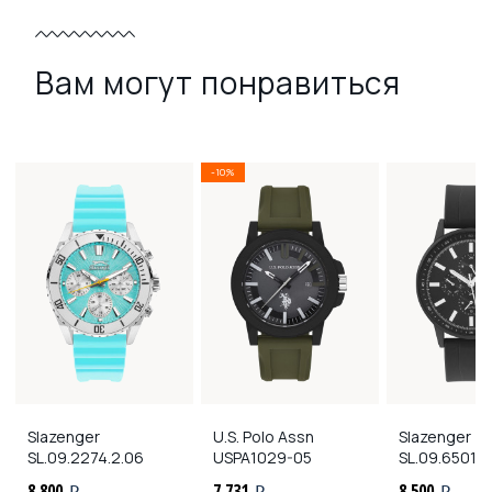
Вам могут понравиться
-10%
Slazenger
U.S. Polo Assn
Slazenger
SL.09.2274.2.06
USPA1029-05
SL.09.6501.2
8 800
7 731
8 500
i
i
i