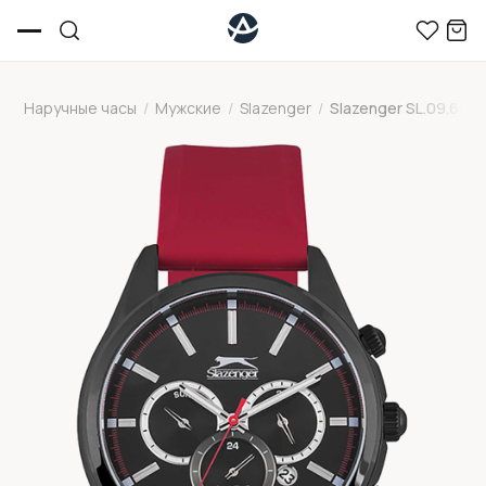
Наручные часы
/
Мужские
/
Slazenger
/
Slazenger SL.09.6252