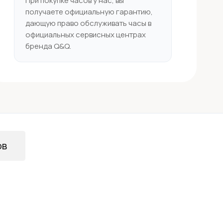
При покупке часов у нас, вы
получаете официальную гарантию,
дающую право обслуживать часы в
официальных сервисных центрах
бренда Q&Q.
ов