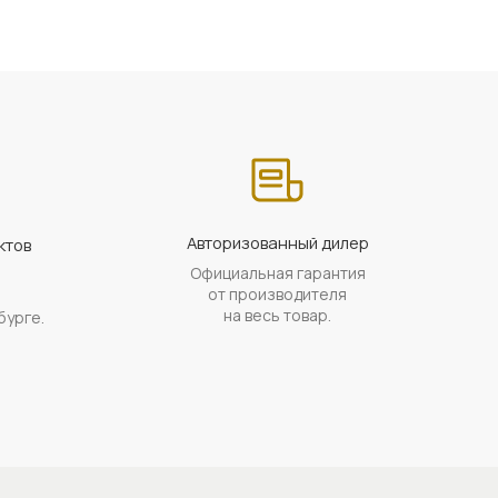
Авторизованный дилер
ктов
Официальная гарантия
а
от производителя
на весь товар.
бурге.