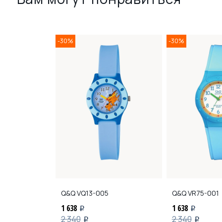
-30%
-30%
Q&Q
VQ13-005
Q&Q
VR75-001
1 638
1 638
i
i
2 340
2 340
i
i