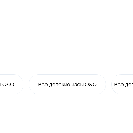
ы Q&Q
Все
детские
часы Q&Q
Все
де