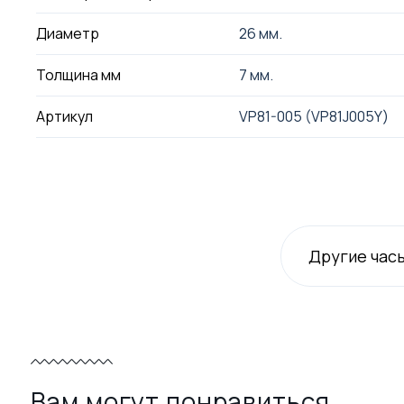
Диаметр
26 мм.
Толщина мм
7 мм.
Артикул
VP81-005 (VP81J005Y)
Другие час
Вам могут понравиться