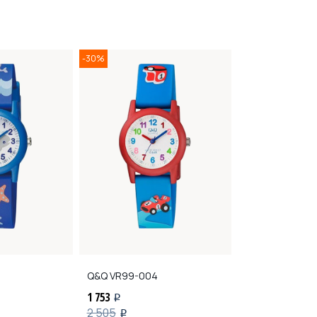
-30%
-30%
Q&Q
VR99-004
Q&Q
VP81-011
1 753
1 512
i
i
2 505
2 160
i
i