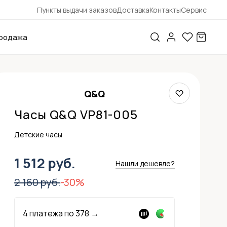
Пункты выдачи заказов
Доставка
Контакты
Сервис
родажа
Q&Q
Часы Q&Q VP81-005
Детские часы
1 512 руб.
Нашли дешевле?
2 160 руб.
-30%
4 платежа по
378
→