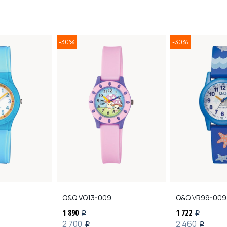
-30%
-30%
Q&Q
VQ13-009
Q&Q
VR99-009
1 890
1 722
i
i
2 700
2 460
i
i