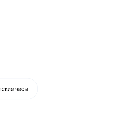
тские
часы