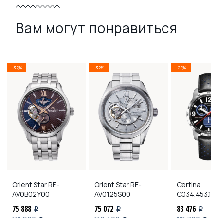
Вам могут понравиться
-32%
-32%
-25%
Orient Star
RE-
Orient Star
RE-
Certina
AV0B02Y00
AV0125S00
C034.453.16
75 888
75 072
83 476
i
i
i