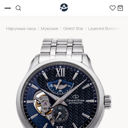
Наручные часы
/
Мужские
/
Orient Star
/
Layered Skeleton
/