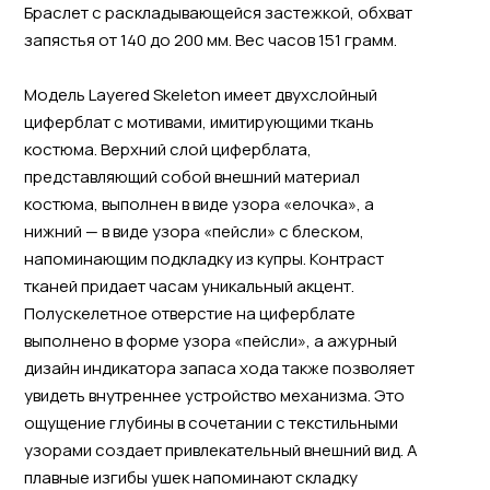
Браслет с раскладывающейся застежкой, обхват
запястья от 140 до 200 мм. Вес часов 151 грамм.
Модель Layered Skeleton имеет двухслойный
циферблат с мотивами, имитирующими ткань
костюма. Верхний слой циферблата,
представляющий собой внешний материал
костюма, выполнен в виде узора «елочка», а
нижний — в виде узора «пейсли» с блеском,
напоминающим подкладку из купры. Контраст
тканей придает часам уникальный акцент.
Полускелетное отверстие на циферблате
выполнено в форме узора «пейсли», а ажурный
дизайн индикатора запаса хода также позволяет
увидеть внутреннее устройство механизма. Это
ощущение глубины в сочетании с текстильными
узорами создает привлекательный внешний вид. А
плавные изгибы ушек напоминают складку