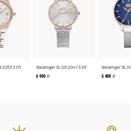
9.2253.3.03
Slazenger
SL.09.2047.3.03
Slazenger
SL.09
6 900
6 400
i
i