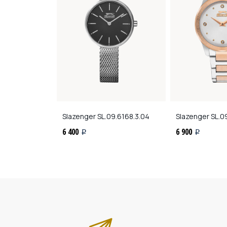
.2074.3.01
Slazenger
SL.09.6168.3.04
Slazenger
SL.0
6 400
6 900
i
i