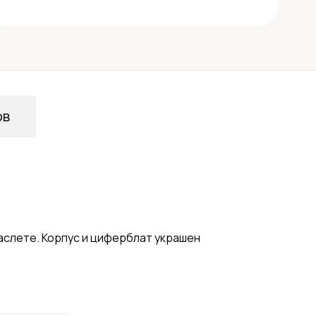
ов
аслете. Корпус и циферблат украшен