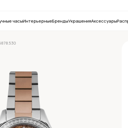
учные часы
Интерьерные
Бренды
Украшения
Аксессуары
Расп
6878.530