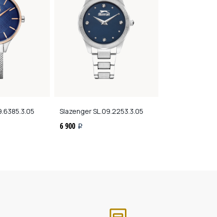
.6385.3.05
Slazenger
SL.09.2253.3.05
Slazenger
SL.09
6 900
6 400
i
i