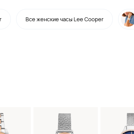
r
Все
женские
часы Lee Cooper