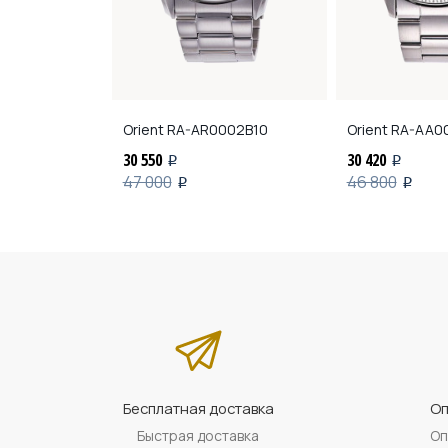
Q02L00
Orient
RA-AR0002B10
Orient
RA-AA0
30 550
30 420
i
i
47 000
46 800
i
i
Бесплатная доставка
Оп
Быстрая доставка
Оп