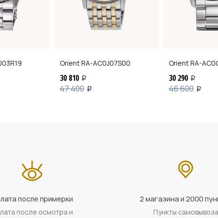
003R19
Orient
RA-AC0J07S00
Orient
RA-AC0Q
30 810
30 290
i
i
47 400
46 600
i
i
лата после примерки
2 магазина и 2000 пун
лата после осмотра и
Пункты самовывоз