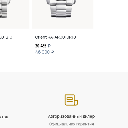
01B10
Orient
RA-AR0010R10
Orient
RA-AC0
30 485
30 290
i
i
46 900
46 600
i
i
Авторизованный дилер
ктов
Официальная гарантия
а