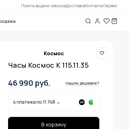
Пункты выдачи заказов
Доставка
Контакты
Сервис
родажа
Космос
Часы Космос K 115.11.35
46 990 руб.
Нашли дешевле?
4 платежа по
11 748
→
В корзину