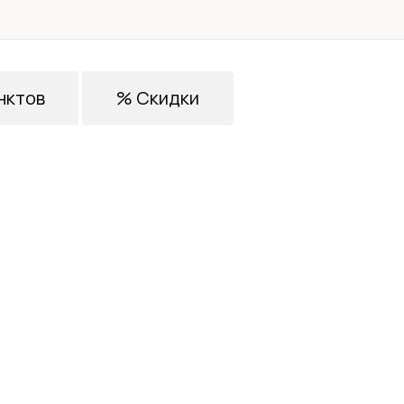
нктов
% Скидки