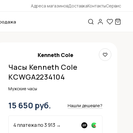
Адреса магазинов
Доставка
Контакты
Сервис
родажа
Kenneth Cole
Часы Kenneth Cole
KCWGA2234104
Мужские часы
15 650 руб.
Нашли дешевле?
4 платежа по
3 913
→