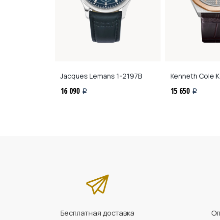
ns
1-2197C
Jacques Lemans
1-2197B
Kenneth Cole
K
16 090
15 650
i
i
Бесплатная доставка
Оп