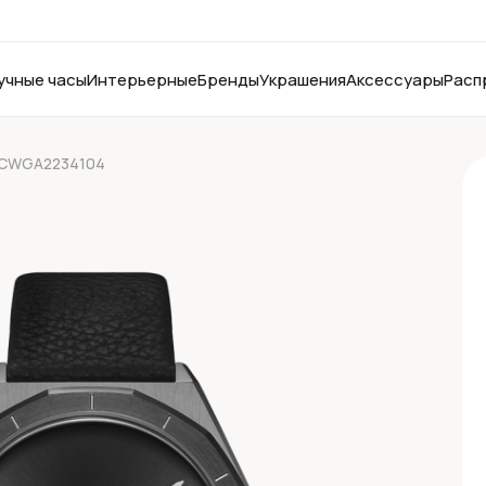
учные часы
Интерьерные
Бренды
Украшения
Аксессуары
Расп
 KCWGA2234104