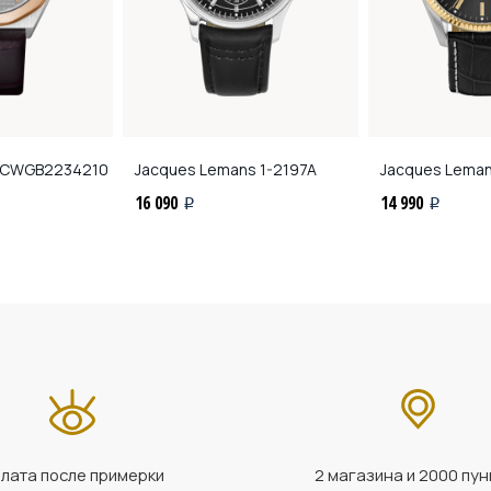
CWGB2234210
Jacques Lemans
1-2197A
Jacques Lema
16 090
14 990
i
i
лата после примерки
2 магазина и 2000 пун