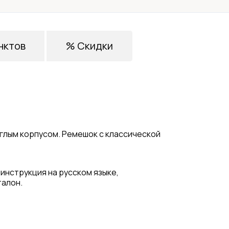
нктов
% Скидки
углым корпусом. Ремешок с классической
 инструкция на русском языке,
талон.