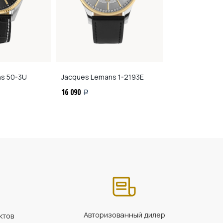
ns
50-3U
Jacques Lemans
1-2193E
Jacques Lema
16 090
16 090
i
i
Авторизованный дилер
ктов