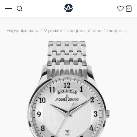
Наручные часы
/
Мужские
/
Jacques Lemans
/
Jacques Leman