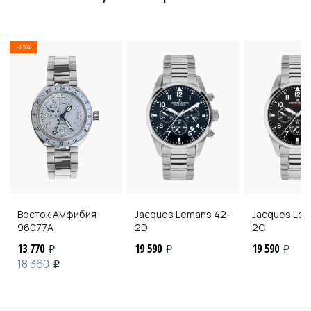
-25%
Восток Амфибия
Jacques Lemans
42-
Jacques Le
96077А
2D
2C
13 770
19 590
19 590
i
i
i
18 360
i