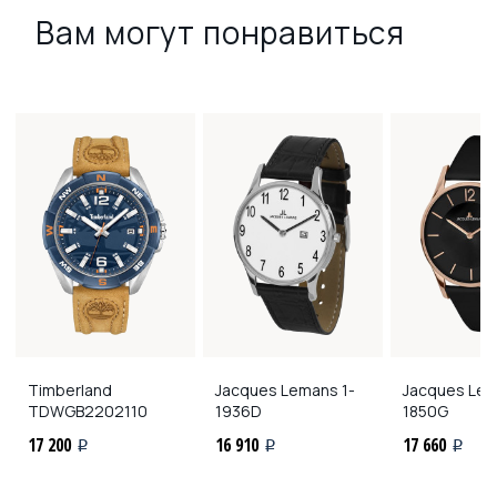
Вам могут понравиться
Timberland
Jacques Lemans
1-
Jacques Le
TDWGB2202110
1936D
1850G
17 200
16 910
17 660
i
i
i