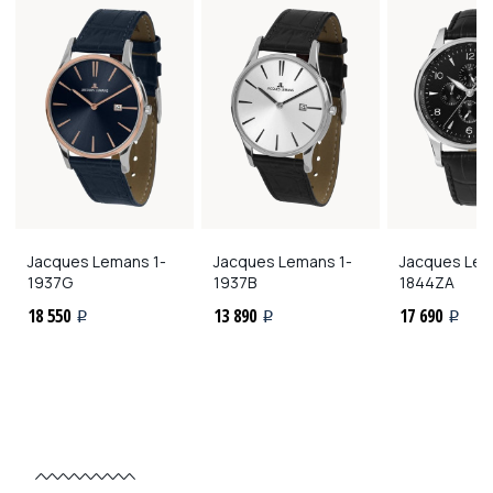
Jacques Lemans
1-
Jacques Lemans
1-
Jacques Le
1937G
1937B
1844ZA
18 550
13 890
17 690
i
i
i