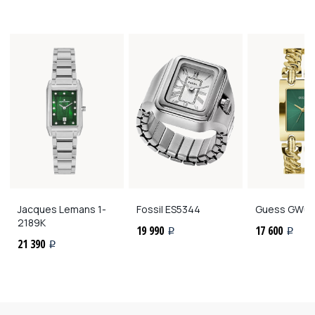
Jacques Lemans
1-
Fossil
ES5344
Guess
GW07
2189K
19 990
17 600
i
i
21 390
i