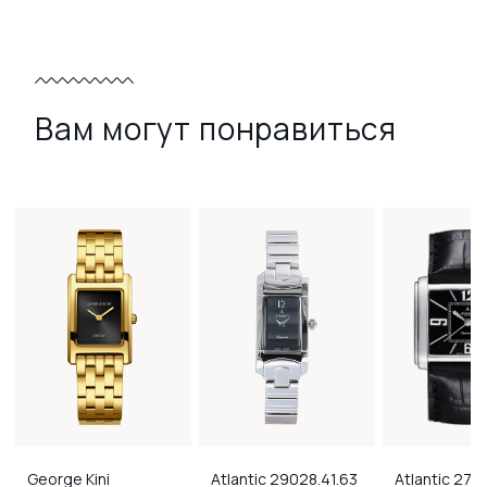
Вам могут понравиться
George Kini
Atlantic
29028.41.63
Atlantic
2734