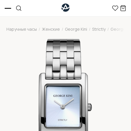
Наручные часы
/
Женские
/
George Kini
/
Strictly
/
George Ki