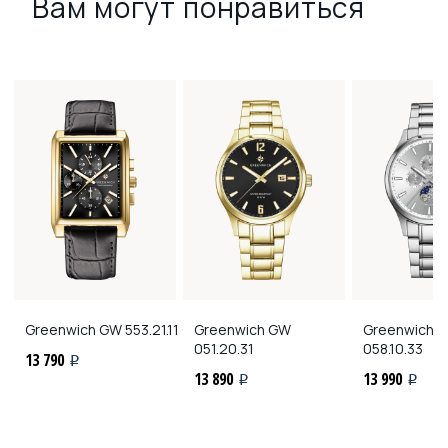
Вам могут понравиться
Greenwich
GW 553.21.11
Greenwich
GW
Greenwich
G
051.20.31
058.10.33
13 790
i
13 890
13 990
i
i