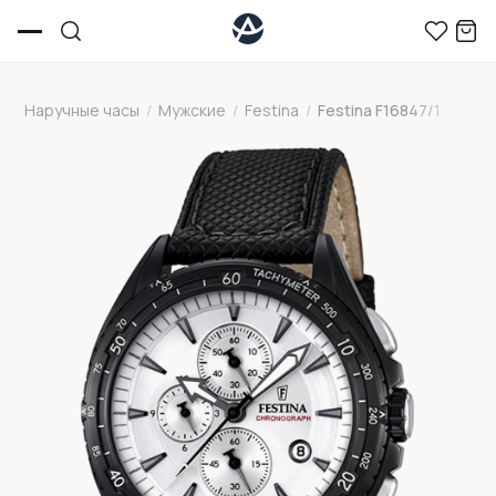
Наручные часы
/
Мужские
/
Festina
/
Festina F16847/1