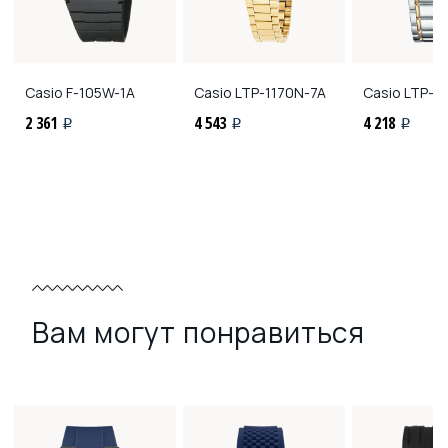
Casio
F-105W-1A
Casio
LTP-1170N-7A
Casio
LTP-1
2 361
4 543
4 218
i
i
i
Вам могут понравиться