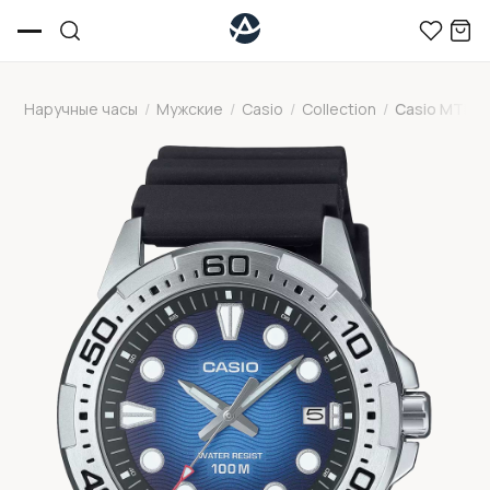
Наручные часы
/
Мужские
/
Casio
/
Collection
/
Casio MTD-