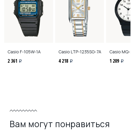
Casio
F-105W-1A
Casio
LTP-1235SG-7A
Casio
MQ-24
2 361
4 218
1 209
i
i
i
Вам могут понравиться