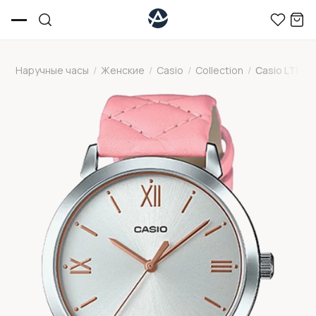
Наручные часы
/
Женские
/
Casio
/
Collection
/
Casio LTP-E