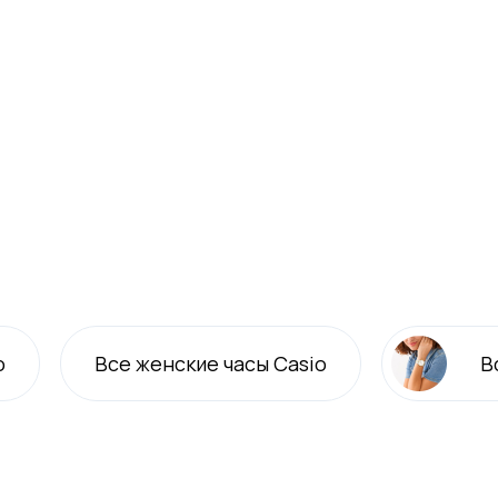
o
Все
женские
часы Casio
В