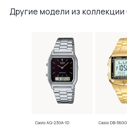
Другие модели из коллекции 
H-1E
Casio
AQ-230A-1D
Casio
DB-360G