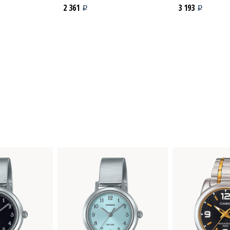
2 361
3 193
i
i