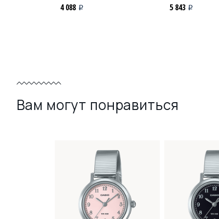
4 088
5 843
i
i
Вам могут понравиться