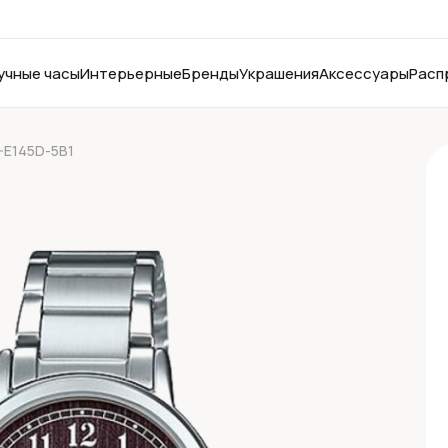
учные часы
Интерьерные
Бренды
Украшения
Аксессуары
Расп
-E145D-5B1