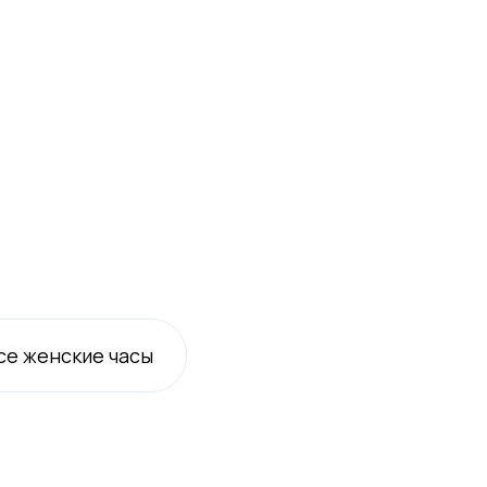
се
женские
часы