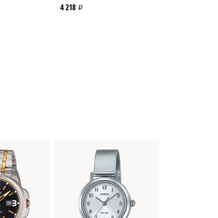
4 218
1 209
i
i