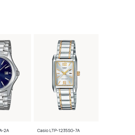
A-2A
Casio
LTP-1235SG-7A
Casio
MQ-24-7