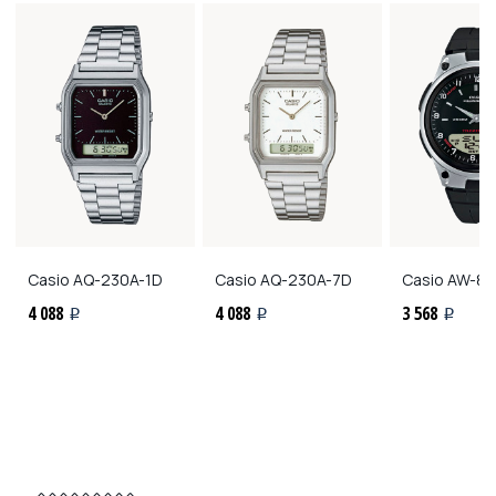
Casio
AQ-230A-1D
Casio
AQ-230A-7D
Casio
AW-80
4 088
4 088
3 568
i
i
i