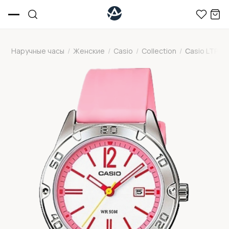
Наручные часы
/
Женские
/
Casio
/
Collection
/
Casio LTP-1