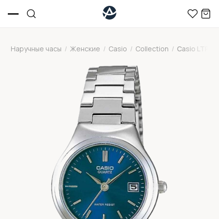
Наручные часы
/
Женские
/
Casio
/
Collection
/
Casio LTP-1