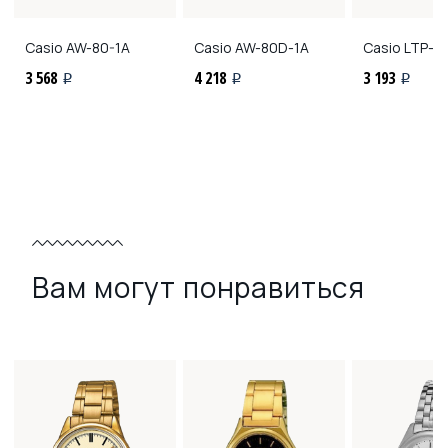
Casio
AW-80-1A
Casio
AW-80D-1A
Casio
LTP-11
3 568
4 218
3 193
i
i
i
Вам могут понравиться