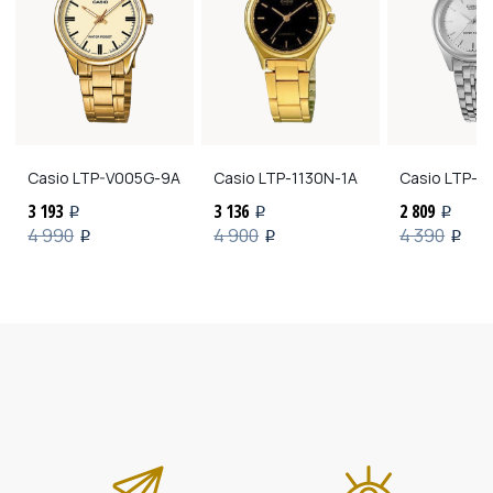
Casio
LTP-V005G-9A
Casio
LTP-1130N-1A
Casio
LTP-11
3 193
3 136
2 809
i
i
i
4 990
4 900
4 390
i
i
i