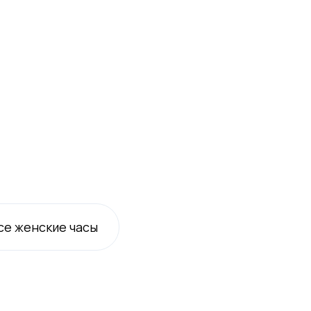
се
женские
часы