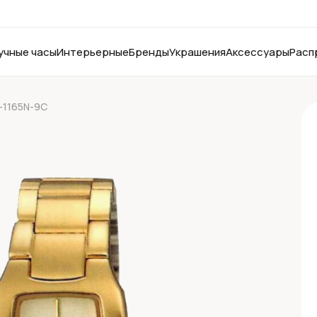
учные часы
Интерьерные
Бренды
Украшения
Аксессуары
Расп
-1165N-9C