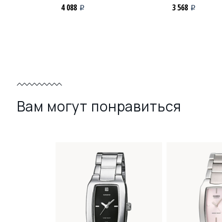
4 088
3 568
i
i
Вам могут понравиться