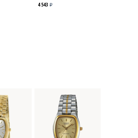
4 543
4 218
i
i