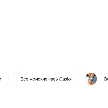
o
Все
женские
часы Casio
В