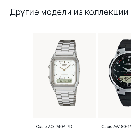
Другие модели из коллекции 
A-1A2
Casio
AQ-230A-7D
Casio
AW-80-1