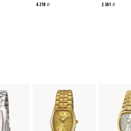
4 218
2 361
i
i